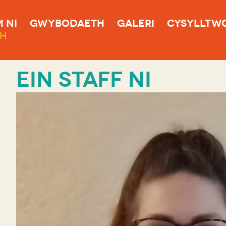
 NI
GWYBODAETH
GALERI
CYSYLLTW
SH
EIN STAFF NI