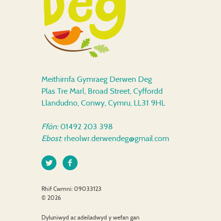
Meithirnfa Gymraeg Derwen Deg
Plas Tre Marl, Broad Street
,
Cyffordd
Llandudno
,
Conwy
,
Cymru
,
LL31 9HL
Ffôn:
01492 203 398
Ebost:
rheolwr.derwendeg@gmail.com
Rhif Cwmni: 09033123
© 2026
Dyluniwyd ac adeiladwyd y wefan gan