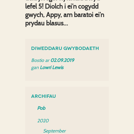
lefel 5! Diolch i ei’n cogydd
gwych, Appy, am baratoi ei’n
prydau blasus…
Diweddaru Gwybodaeth
Bostio ar
02.09.2019
gan
Lowri Lewis
Archifau
Pob
2020
September