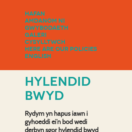
Hafan
Amdanom ni
Gwybodaeth
Galeri
Cysylltwch
Here are our policies
English
HYLENDID
BWYD
Rydym yn hapus iawn i
gyhoeddi ei’n bod wedi
derbyn sgor hylendid bwyd